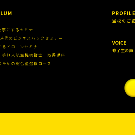
ULUM
PROFIL
当校のご
仕事にするセミナー
.0時代のビジネスハックセミナー
VOICE
かるドローンセミナー
修了生の声
一等無人航空機操縦士」取得講座
のための総合型選抜コース