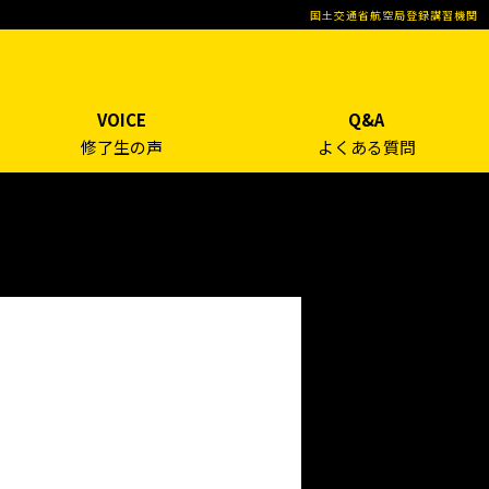
国土交通省航空局登録講習機関
VOICE
Q&A
修了生の声
よくある質問