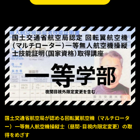
国土交通省航空局が認める回転翼航空機（マルチロータ
ー）一等無人航空機操縦士（昼間･目視内限定変更）の取
得をめざす