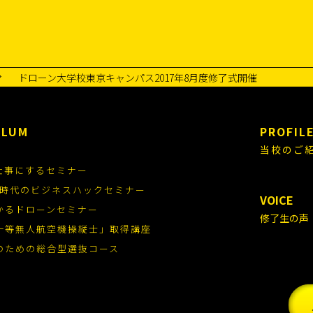
ドローン大学校東京キャンパス2017年8月度修了式開催
ULUM
PROFIL
当校のご
仕事にするセミナー
.0時代のビジネスハックセミナー
VOICE
かるドローンセミナー
修了生の声
一等無人航空機操縦士」取得講座
のための総合型選抜コース