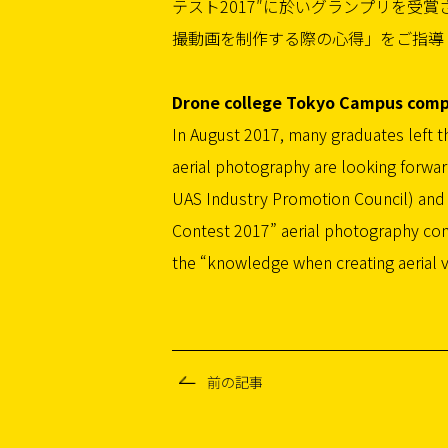
テスト2017″に於いグランプリを受
撮動画を制作する際の心得」をご指導
Drone college Tokyo Campus compl
In August 2017, many graduates left 
aerial photography are looking forwar
UAS Industry Promotion Council) and 
Contest 2017” aerial photography con
the “knowledge when creating aerial vi
前の記事