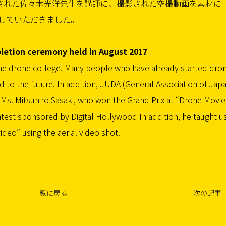
賞された佐々木光洋先生を講師に、撮影された空撮動画を素材に
していただきました。
etion ceremony held in August 2017
the drone college. Many people who have already started dro
d to the future. In addition, JUDA (General Association of Jap
Ms. Mitsuhiro Sasaki, who won the Grand Prix at “Drone Movie
test sponsored by Digital Hollywood In addition, he taught u
deo” using the aerial video shot.
一覧に戻る
次の記事