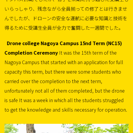
いらっしゃり、残念ながら全員揃っての修了とは行きませ
んでしたが、ドローンの安全な運航に必要な知識と技術を
得るために受講生全員が全力で奮闘した一週間でした。
Drone college Nagoya Campus 15nd Term (NC15)
Completion Ceremony
It was the 15th term of the
Nagoya Campus that started with an application for full
capacity this term, but there were some students who
carried over the completion to the next term,
unfortunately not all of them completed, but the drone
is safe It was a week in which all the students struggled
to get the knowledge and skills necessary for operation.