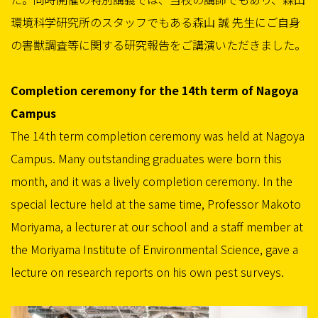
環境科学研究所のスタッフでもある森山 誠 先生にご自身
の害獣調査等に関する研究報告をご講演いただきました。
Completion ceremony for the 14th term of Nagoya
Campus
The 14th term completion ceremony was held at Nagoya
Campus. Many outstanding graduates were born this
month, and it was a lively completion ceremony. In the
special lecture held at the same time, Professor Makoto
Moriyama, a lecturer at our school and a staff member at
the Moriyama Institute of Environmental Science, gave a
lecture on research reports on his own pest surveys.