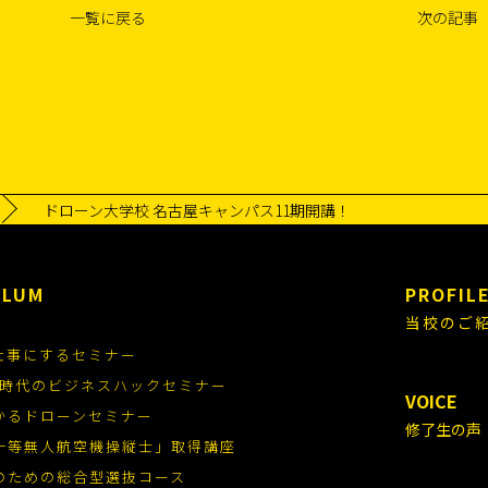
一覧に戻る
次の記事
ドローン大学校 名古屋キャンパス11期開講！
ULUM
PROFIL
当校のご
仕事にするセミナー
.0時代のビジネスハックセミナー
VOICE
かるドローンセミナー
修了生の声
一等無人航空機操縦士」取得講座
のための総合型選抜コース