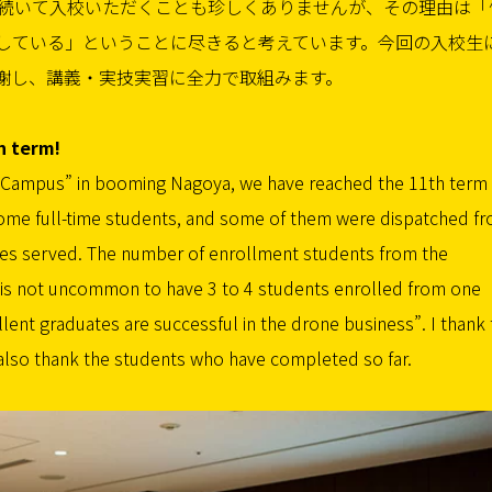
と続いて入校いただくことも珍しくありませんが、その理由は「
している」ということに尽きると考えています。今回の入校生
謝し、講義・実技実習に全力で取組みます。
h term!
Campus” in booming Nagoya, we have reached the 11th term 
come full-time students, and some of them were dispatched f
tes served. The number of enrollment students from the
t is not uncommon to have 3 to 4 students enrolled from one
lent graduates are successful in the drone business”. I thank
also thank the students who have completed so far.