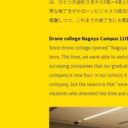
は、ひとつの会社さまから3名〜4名
秀な修了生がドローンビジネスで成功
感謝しつつ、これまでの修了生にも感
Drone college Nagoya Campus 11t
Since drone college opened “Nagoya 
term. This time, we were able to wel
surveying companies that our gradua
company is now four. In our school, i
company, but the reason is that “excel
students who attended this time and 