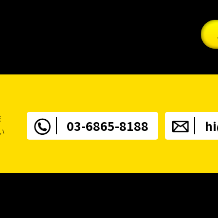
ま
03-6865-8188
h
い