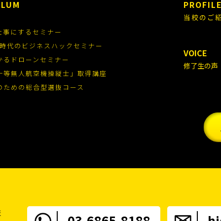
ULUM
PROFIL
当校のご
仕事にするセミナー
.0時代のビジネスハックセミナー
VOICE
かるドローンセミナー
修了生の声
一等無人航空機操縦士」取得講座
のための総合型選抜コース
ま
03-6865-8188
h