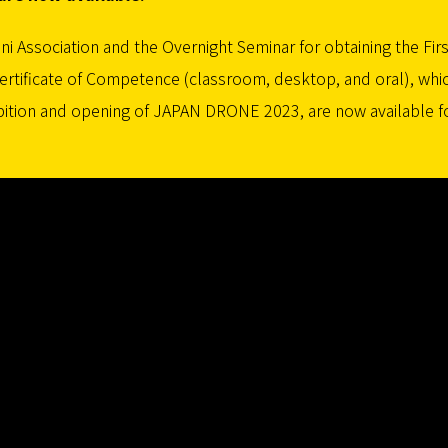
i Association and the Overnight Seminar for obtaining the Firs
ertificate of Competence (classroom, desktop, and oral), whi
ibition and opening of JAPAN DRONE 2023, are now available f