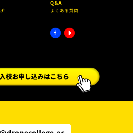
E
Q&A
紹介
よくある質問
i@dronecollege.ac