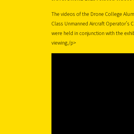
The videos of the Drone College Alumn
Class Unmanned Aircraft Operator’s C
were held in conjunction with the exh
viewing./p>