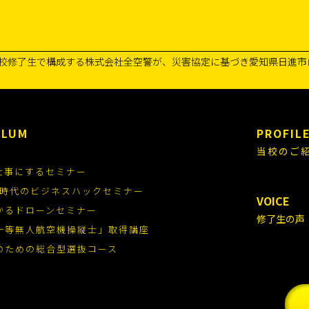
校修了生で構成する株式会社全空警が、災害協定に基づき愛知県日進市
ULUM
PROFIL
当校のご
仕事にするセミナー
.0時代のビジネスハックセミナー
VOICE
かるドローンセミナー
修了生の声
一等無人航空機操縦士」取得講座
のための総合型選抜コース