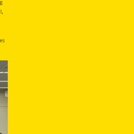
ng
l,
les