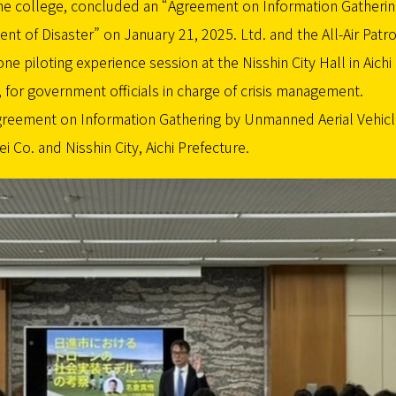
ne college, concluded an “Agreement on Information Gatheri
nt of Disaster” on January 21, 2025. Ltd. and the All-Air Patro
ne piloting experience session at the Nisshin City Hall in Aichi
 for government officials in charge of crisis management.
“Agreement on Information Gathering by Unmanned Aerial Vehic
 Co. and Nisshin City, Aichi Prefecture.