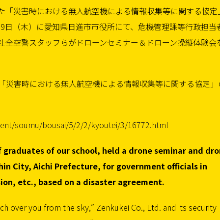
携した「災害時における無人航空機による情報収集等に関する協定
月29日（木）に愛知県日進市市役所にて、危機管理課等行政担当
社全空警スタッフらがドローンセミナー＆ドローン操縦体験会
「災害時における無人航空機による情報収集等に関する協定」
tment/soumu/bousai/5/2/2/kyoutei/3/16772.html
 graduates of our school, held a drone seminar and dr
hin City, Aichi Prefecture, for government officials in
ion, etc., based on a disaster agreement.
h over you from the sky,” Zenkukei Co., Ltd. and its security