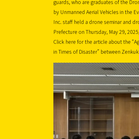
guards, who are graduates of the Dro
by Unmanned Aerial Vehicles in the Eve
Inc. staff held a drone seminar and dro
Prefecture on Thursday, May 29, 2025,
Click here for the article about the 
in Times of Disaster” between Zenkukei