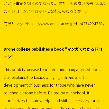
という事実を知るのであった。果たして彼女は未来にはば
たくドローンパイロットになれるのだろうか…。
商品リンク→
https://www.amazon.co.jp/dp/4274224783/
Drone college publishes a book “マンガでわかるドロ
ーン”
This book is an easy-to-understand manga-based book
that explains the basics of flying a drone and the
development of business for those who have never
touched a drone before. Edited by our school, it
summarizes the knowledge and skills necessary for safe
operation of drones, as well as the current state of the