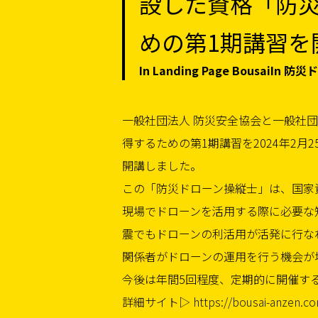
設した資格「防
めの第1期講習を
In Landing Page BousaiIn
一般社団法人 防災安全協会と一般社
得するための第1期講習を2024年2月2
開講しました。
この「防災ドローン操縦士」は、国家
現場でドローンを活用する際に必要な知
震でもドローンの利活用が活発に行な
関係者がドローンの運用を行う機会が
今後は年間5回程度、定期的に開催す
詳細サイト▷
https://bousai-anzen.c