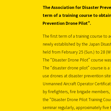
The Association for Disaster Prev
term of a training course to obtai
Prevention Drone Pilot”.
The first term of a training course to 
newly established by the Japan Disas
held from February 25 (Sun.) to 28 (W
The “Disaster Drone Pilot” course wa
The “disaster drone pilot” course is a
use drones at disaster prevention site
Unmanned Aircraft Operator Certifica
by firefighters, fire brigade members,
the “Disaster Drone Pilot Training Cou
seminar regularly, approximately five 