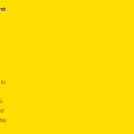
rst
 to
es
ed
his