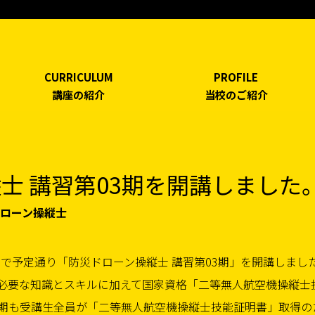
CURRICULUM
PROFILE
講座の紹介
当校のご紹介
士 講習第03期を開講しました
 防災ドローン操縦士
金）まで予定通り「防災ドローン操縦士 講習第03期」を開講しまし
必要な知識とスキルに加えて国家資格「二等無人航空機操縦士
期も受講生全員が「二等無人航空機操縦士技能証明書」取得の