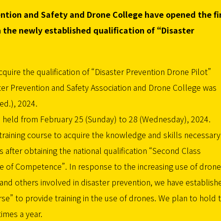
ention and Safety and Drone College have opened the fi
n the newly established qualification of “Disaster
acquire the qualification of “Disaster Prevention Drone Pilot”
ter Prevention and Safety Association and Drone College was
ed.), 2024.
s held from February 25 (Sunday) to 28 (Wednesday), 2024.
 training course to acquire the knowledge and skills necessary
s after obtaining the national qualification “Second Class
te of Competence”. In response to the increasing use of dron
 and others involved in disaster prevention, we have establish
rse” to provide training in the use of drones. We plan to hold t
times a year.