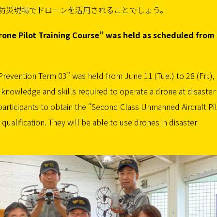
防災現場でドローンを活用されることでしょう。
Drone Pilot Training Course” was held as scheduled from
 Prevention Term 03” was held from June 11 (Tue.) to 28 (Fri.),
e knowledge and skills required to operate a drone at disaster
participants to obtain the “Second Class Unmanned Aircraft Pi
qualification. They will be able to use drones in disaster