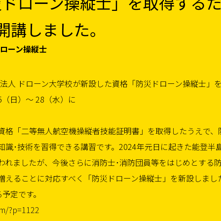
災ドローン操縦士」を取得する
開講しました。
 防災ドローン操縦士
団法人 ドローン大学校が新設した資格「防災ドローン操縦士」
5（日）〜 28（水）に
資格「二等無人航空機操縦者技能証明書」を取得したうえで、
識･技術を習得できる講習です。2024年元日に起きた能登半
われましたが、今後さらに消防士･消防団員等をはじめとする
増えることに対応すべく「防災ドローン操縦士」を新設しまし
る予定です。
om/?p=1122