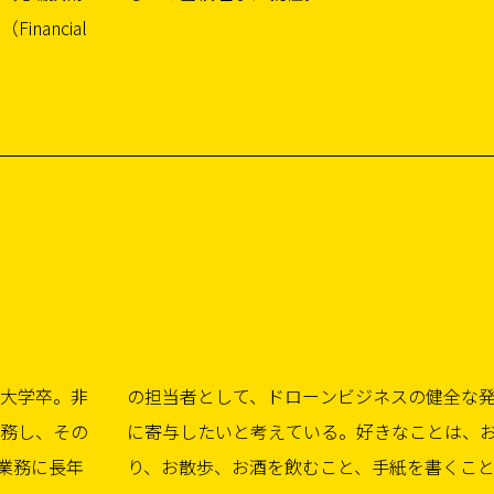
nancial
子大学卒。非
健全な発展
勤務し、その
とは、お喋
業務に長年
り、お散歩、お酒を飲むこと、手紙を書くこ