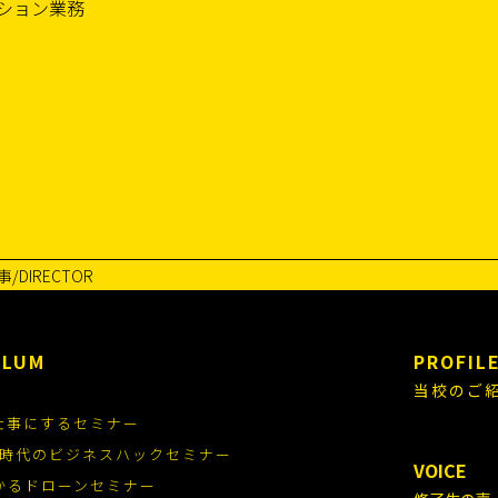
ション業務
事/DIRECTOR
ULUM
PROFIL
当校のご
仕事にするセミナー
.0時代のビジネスハックセミナー
VOICE
かるドローンセミナー