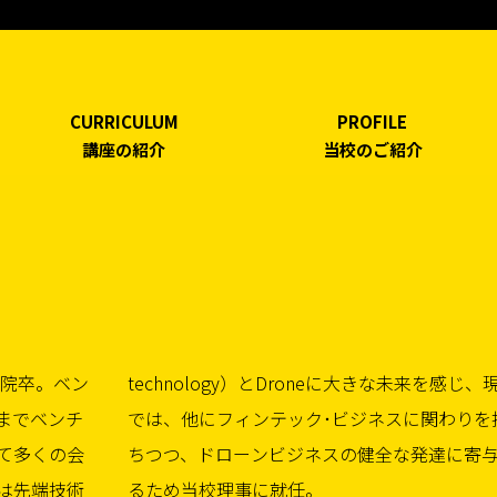
CURRICULUM
PROFILE
講座の紹介
当校のご紹介
学院卒。ベン
来を感じ、現在
までベンチ
関わりを持
て多くの会
達に寄与す
は先端技術
るため当校理事に就任。