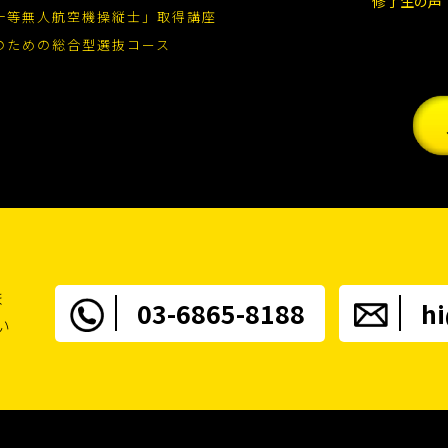
修了生の声
一等無人航空機操縦士」取得講座
のための総合型選抜コース
ま
03-6865-8188
h
い