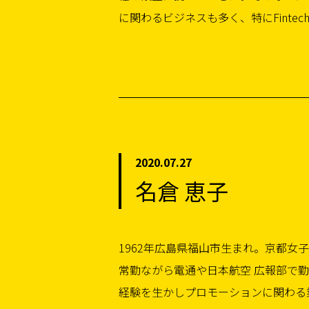
に関わるビジネスも多く、特にFintech（Fi
2020.07.27
名倉 恵子
1962年広島県福山市生まれ。京都女
の担当者として、ドローンビジネスの
常勤ながら電通や日本航空 広報部で
に寄与したいと考えている。好きなこ
経験を生かしプロモーションに関わる