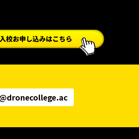
i@dronecollege.ac