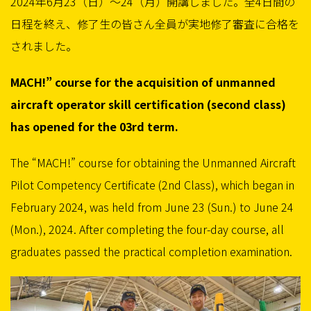
2024年6月23（日）〜24（月）開講しました。全4日間の
日程を終え、修了生の皆さん全員が実地修了審査に合格を
されました。
MACH!” course for the acquisition of unmanned
aircraft operator skill certification (second class)
has opened for the 03rd term.
The “MACH!” course for obtaining the Unmanned Aircraft
Pilot Competency Certificate (2nd Class), which began in
February 2024, was held from June 23 (Sun.) to June 24
(Mon.), 2024. After completing the four-day course, all
graduates passed the practical completion examination.