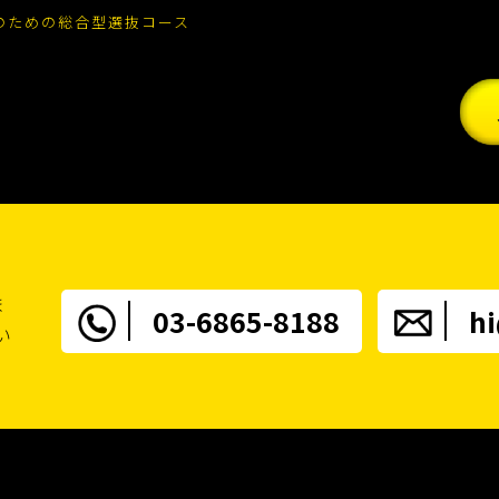
のための総合型選抜コース
配信での利用も含まれます。また、同様の目的で広告主や情報提供元、サービス提
テンツ、参照順などの行動履歴
て」の全部または一部を改定することがあります。重要な変更がある場合には、サ
苦情・相談に関するお申し出先
田区大手町1-6-1大手町ビル1F SPACES 一般社団法人ドローン大学校 個人情報保護
ま
03-6865-8188
h
い頂きます。その際に領収書が必要な方は申込フォーム「メッセージ」に宛名のご
い
開講の3日前迄に hi@dronecollege.ac までメールにてご連絡ください。
込していただきます。
くご欠席された場合の受講料お支払い口座】
192 一般社団法人ドローン大学校
）普通口座 1370307 シャ）ドローンダイガッコウ