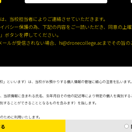
は、当校担当者によりご連絡させていただきます。
イバシー保護の為、下記の内容をご一読いただき、同意の上確
」ボタンを押してください。
ルが受信されない場合、hi@dronecollege.acまでそ
校」といいます）は、当校がお預かりする個人情報の管理に細心の注意を払います
、当該情報に含まれる氏名、生年月日その他の記述等により特定の個人を識別する
別することができることとなるものを含みます）を指します。
のために利用いたします。
関する個人情報
する