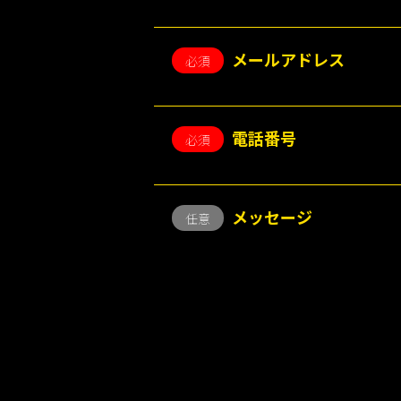
提携人材紹介会社等より提供を受けた個
・当校の採用に関する情報提供、ご連絡
・採用選考の合否判定のため
メールアドレス
必須
委託を受けた個人情報
・ 委託業務遂行のため
上記以外の個人情報の利用目的については
3.個人情報の委託
電話番号
必須
当校は、利用目的の達成に必要な範囲内
本契約等の必要な契約を締結し、委託先
4.個人情報の第三者への提供
メッセージ
任意
当校は、振込手続きを行うために、口座
お預かりした情報は、上記利用目的の達
＜個人情報を提供する企業＞
・一般社団法人 ドローン大学校
・株式会社 近未来大学校
＜提供する目的＞
オープンセミナー共催による参加者の管
＜提供する個人情報の項目＞
申込み時、Webで入力した情報（会社