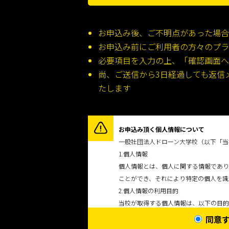
お申込み後、ご不明点があった場合
お申込み前にご利用者の方々のプラ
必要項目を入力の上、「確認画面へ
尚、ご送信から3日経過しても返信メー
たします
お申込み頂く個人情報について
一般社団法人ドローン大学校（以下「当
1.個人情報
個人情報とは、個人に関する情報であり
ことができ、それにより特定の個人を識
2.個人情報の利用目的
当校が取得する個人情報は、以下の目的
当校のサービスをご利用いただく皆様に
同意
・サービスのご提供およびご案内のため