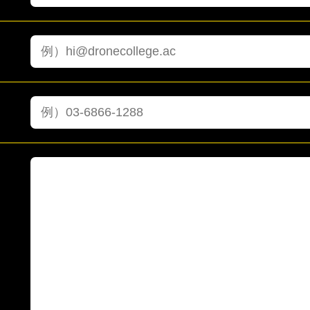
人情報
、通知のため
、10. お問い合わせ先 まで個別にお問い合わせください。
において、取得した個人情報の取り扱いの全部または一部を委託する場合がありま
への必要かつ適切な監督を行います。
情報を金融機関に提供することがあります。
成に必要な範囲内において、以下のとおり第三者に提供いたします。
理および講座情報のご案内などのため
名、氏名、ご年齢、電話番号、メールアドレス）