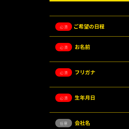
・サービスのご利用料金をご請求するた
・サービスおよび広告配信をカスタマイ
・ご本人へのご連絡のため
ご希望の日程
必須
・キャンペーン等のプレゼントの発送の
・サービスの改善や新サービスの開発等
・利用規約に違反する態様でのご利用を
お名前
必須
・個人を識別できない形式に加工した統
お取引先の皆様に関する個人情報
・業務上必要なご連絡、契約の履行、商
・取引先情報の管理のため
フリガナ
必須
お問い合わせをいただく皆様に関する個
・お問い合わせ対応のため
セミナー・イベント等にご参加いただく
・セミナー・イベント等の運営管理のた
生年月日
必須
・セミナー・イベント等に関するご連絡
当校の採用選考にご応募いただく皆様に
・採用応募者への情報提供、ご連絡、通
会社名
任意
・採用選考の合否判定のため