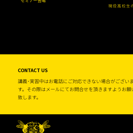
セミナー会場
現役高校生
す。これにはグループ会社による広告の
・クッキーやアクセスしたURL、コン
・性別、職業、年齢などの属性情報
9.改定
当校は、本「個人情報の取り扱いについ
10.お問い合わせ先
個人情報に関するお問い合わせ先および
【Webの場合】hi@dronecollege.ac
【郵送の場合】〒100-0004 東京都千代
CONTACT US
受講料のお支払いについて
1.支払
講義･実習中はお電話にご対応できない場合がござい
当日、セミナー開講前に現金にてお支払
す。その際はメールにてお問合せを頂きますようお願
2.キャンセル
致します。
お申込みのキャンセルを希望される場合は、
席された場合は、以下まで受講料をお振
【講義時刻までキャンセルのご連絡がな
・りそな銀行 田町支店 普通預金4171
・PayPay銀行 ビジネス営業部（005