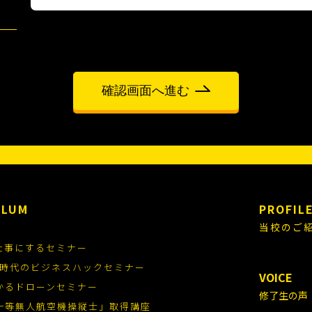
合には、提供先・提供内容を特定し、ご本人の事前の同意を得ることといたします
ません。
めに必要がある場合であって、ご本人の同意を得ることが困難であるとき
成の推進のために特に必要がある場合であって、ご本人の同意を得ることが困難で
その委託を受けた者が法令の定める事務を遂行することに対して協力する必要があ
があるとき
の利用目的の通知、開示、内容の訂正、追加または削除、利用の停止、消去および
ます。詳細は 個人情報の開示等の手続きについて をご確認ください。
せん。
ULUM
PROFIL
の手段を用いて第三者に個人情報を明らかにした場合
情報等により、個人を識別できてしまった場合
当校のご
仕事にするセミナー
人を識別できないように加工した統計データを作成することがあります。個人を識
.0時代のビジネスハックセミナー
VOICE
ます。
かるドローンセミナー
修了生の声
一等無人航空機操縦士」取得講座
内容をよりご本人に適したものとするために、以下を例とする特定の個人を識別で