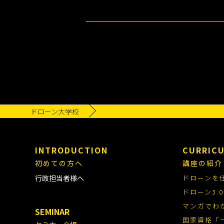
その他、個人情報を第三者へ提供する場
ただし、以下の場合はこの限りではあり
・法令に基づく場合
・人の生命、身体または財産の保護のた
・公衆衛生の向上または児童の健全な育
・国の機関もしくは地方公共団体または
り当該事務の遂行に支障を及ぼすおそれ
5.個人情報の開示等の手続き
当校は、ご本人より当該本人の個人情報
ドローン大学校
す）のお申し出に対して、遅滞なく応じ
6.免責
以下の場合は、当校は何ら責任を負いま
INTRODUCTION
CURRIC
・ご本人が当校サービスの機能または別
初めての方へ
・ご本人が当校サービス上にて開示した
講座の紹介
7.統計データの利用
行政担当者様へ
ドローンを
当校は、取得した個人情報をもとに、個
ドローン3
制限なく利用することができるものとし
マンガでわ
SEMINAR
8.属性情報や行動履歴等の取得・利用
国家資格「
当校は、提供しているサービスや広告の