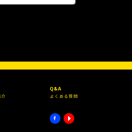
。
あるとき
る場合であって、ご本人の同意を得ることによ
第三者提供の停止（以下「開示等」といいま
E
Q&A
紹介
よくある質問
別できない統計データについては、当校は何ら
きない情報を取得し、利用することがありま