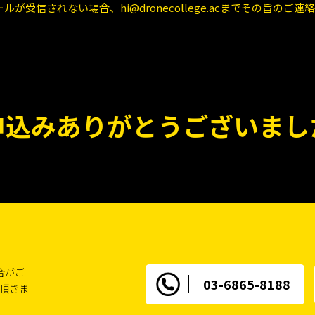
が受信されない場合、hi@dronecollege.acまでその旨の
申込みありがとうございまし
合がご
03-6865-8188
頂きま